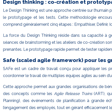
Design thinking : co-création et prototy
Le Design Thinking est une approche centrée sur l’humain po
le prototypage et les tests. Cette méthodologie encourage
comprend généralement cinq étapes : Empathiser, Définir, Idé
La force du Design Thinking réside dans sa capacité à gé
séances de brainstorming et les ateliers de co-création son
prenantes. Le prototypage rapide permet de tester rapidemen
Safe (scaled agile framework) pour les g
SAFe est un cadre de travail conçu pour appliquer les pri
coordonner le travail de multiples équipes agiles au sein d’u
Cette approche permet aux grandes organisations de bénéfic
des concepts comme les
Agile Release Trains
(ART), qu
Planning), des événements de planification à grande éche
l’engagement des employés, tout en gérant efficacement l