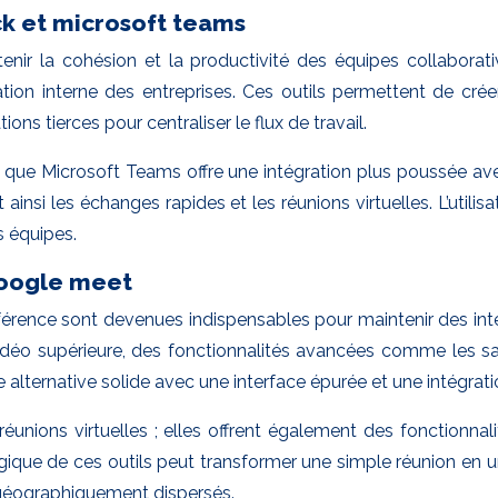
ck et microsoft teams
nir la cohésion et la productivité des équipes collabora
ion interne des entreprises. Ces outils permettent de cré
ons tierces pour centraliser le flux de travail.
andis que Microsoft Teams offre une intégration plus poussée 
t ainsi les échanges rapides et les réunions virtuelles. L’util
s équipes.
google meet
conférence sont devenues indispensables pour maintenir des i
idéo supérieure, des fonctionnalités avancées comme les sall
 alternative solide avec une interface épurée et une intégrati
nions virtuelles ; elles offrent également des fonctionnal
ratégique de ces outils peut transformer une simple réunion e
 géographiquement dispersés.