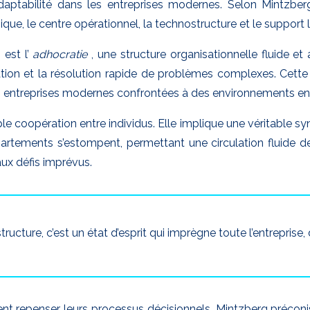
’adaptabilité dans les entreprises modernes. Selon Mintzber
que, le centre opérationnel, la technostructure et le support l
 est l’
adhocratie
, une structure organisationnelle fluide e
ovation et la résolution rapide de problèmes complexes. Cett
des entreprises modernes confrontées à des environnements en
ple coopération entre individus. Elle implique une véritable s
épartements s’estompent, permettant une circulation fluide d
ux défis imprévus.
ructure, c’est un état d’esprit qui imprègne toute l’entrepris
ent repenser leurs processus décisionnels. Mintzberg préconi